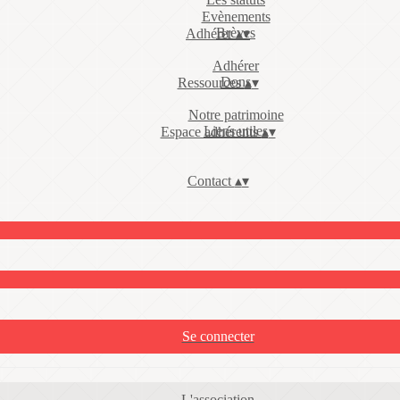
Evènements
Brèves
Adhérer
▴
▾
Adhérer
Dons
Ressources
▴
▾
Notre patrimoine
Liens utiles
Espace adhérents
▴
▾
Contact
▴
▾
Se connecter
L'association