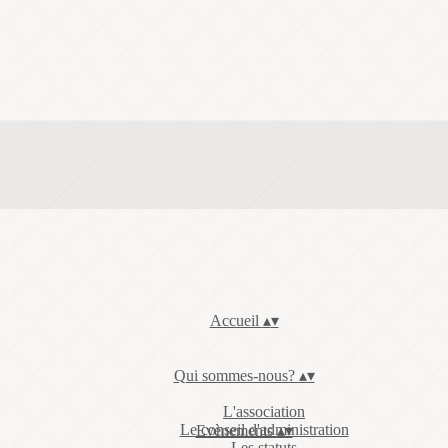
Accueil
▴
▾
Qui sommes-nous?
▴
▾
L'association
Le conseil d'administration
Evènements
▴
▾
Les statuts